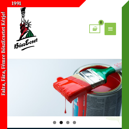
1991
Falra, Fára, Fémre BőszEcsetet Kérje!